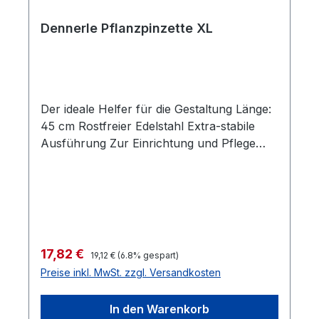
Dennerle Pflanzpinzette XL
Der ideale Helfer für die Gestaltung Länge:
45 cm Rostfreier Edelstahl Extra-stabile
Ausführung Zur Einrichtung und Pflege
von Naturaquarien Pflanzpinzette XL. Der
ideale Helfer für die Gestaltung prächtig
bepflanzter Unterwasserlandschaften. Vor
allem Stängelpflanzen lassen sich mit der
Pflanzpinzette einfach, schnell und bequem
einsetzen.
Regulärer Preis:
Verkaufspreis:
17,82 €
19,12 €
(6.8% gespart)
Preise inkl. MwSt. zzgl. Versandkosten
In den Warenkorb