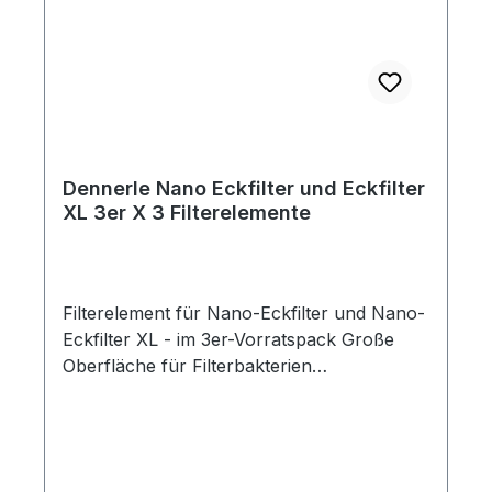
Dennerle Nano Eckfilter und Eckfilter
XL 3er X 3 Filterelemente
Filterelement für Nano-Eckfilter und Nano-
Eckfilter XL - im 3er-Vorratspack Große
Oberfläche für Filterbakterien
Hervorragende Filterleistung Für
kristallklares, gesundes Wasser Mit 3-
schichtigem Spezial-Flies zur effizienten
Filterung Liferumfang:3 x Filterelement für