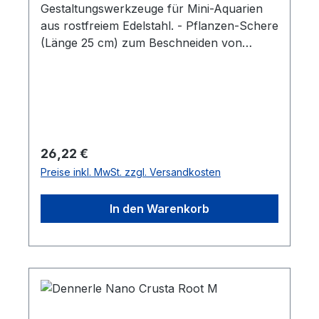
Gestaltungswerkzeuge für Mini-Aquarien
aus rostfreiem Edelstahl. - Pflanzen-Schere
(Länge 25 cm) zum Beschneiden von
Wurzeln, Stengelpflanzen und Moosenl-
Kies-Spatel (Länge 32 cm, Spatelbreite: 15
+ 68 mm) zum eleganten Glätten und
Modellieren des Bodengrundes- Pflanz-
Pinzette (Länge 27 cm) zum einfachen
Einsetzen von Aquarienpflanzen
Regulärer Preis:
26,22 €
Preise inkl. MwSt. zzgl. Versandkosten
In den Warenkorb