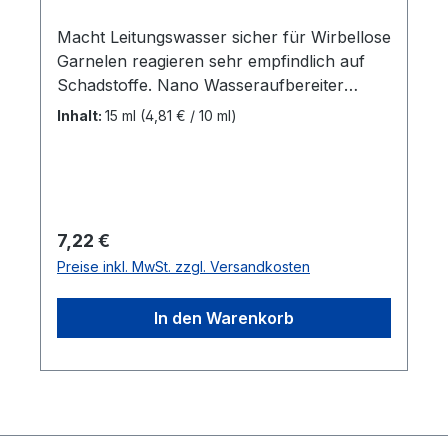
Macht Leitungswasser sicher für Wirbellose
Garnelen reagieren sehr empfindlich auf
Schadstoffe. Nano Wasseraufbereiter
macht Leitungswasser sicher für Mini-
Inhalt:
15 ml
(4,81 € / 10 ml)
Aquarien, indem es aggressives Chlor und
gefährliche Schwermetalle sofort
neutralisiert. Spezielle Schutzformel für
Garnelen und Krebse Neutralisiert
gefährliches Chlor sofort Bindet giftige
Regulärer Preis:
7,22 €
Schwermetalle wie Kupfer, Zink und Blei
Preise inkl. MwSt. zzgl. Versandkosten
Fügt natürliche Bio-Wirkstoffe und
Pflegesubstanzen zu 15 ml für 150 l
In den Warenkorb
FrischwasserArt.Nr.5908