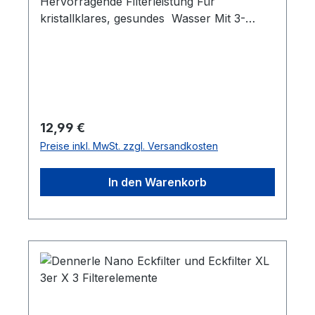
Hervorragende Filterleistung Für
Austausch eines Filterelements bleibt das
kristallklares, gesundes Wasser Mit 3-
andere Filterelement stets biologisch voll
schichtigem Spezial-Flies zur effizienten
aktiv und sorgt für gleichbleibend hohe
Filterung
Wasserqualität. Art.-Nr.Maße (HxBxT)5860
25 x 7 x 4 cm
Regulärer Preis:
12,99 €
Preise inkl. MwSt. zzgl. Versandkosten
In den Warenkorb