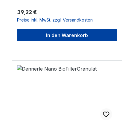
Nano-Eckfilter und Nano-Eckfilter XL 3er
Pack
Regulärer Preis:
39,22 €
Preise inkl. MwSt. zzgl. Versandkosten
In den Warenkorb