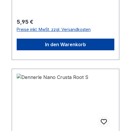
Rückzugsmöglichkeiten.- Fördert
artgerechtes Verhalten.- Tipp: Für
besonders natürliche Wirkung Moose
Regulärer Preis:
5,95 €
aufbinden.Abmessungen ca. 15 x 9 x 7 cm
Preise inkl. MwSt. zzgl. Versandkosten
In den Warenkorb