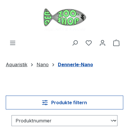
Zum Hauptinhalt springen
Du hast 0 Produ
Ware
Aquaristik
Nano
Dennerle-Nano
Produkte filtern