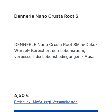
Dennerle Nano Crusta Root S
DENNERLE Nano Crusta Root SMini-Deko-
Wurzel- Bereichert den Lebensraum,
verbessert die Lebensbedingungen.- Aus
wasserneutralem Kunststoff - sicher für
Fische, Garnelen, Krebse & Co.- Reduziert
Stress durch Schutz und
Rückzugsmöglichkeiten.- Fördert
artgerechtes Verhalten.- Tipp: Für
besonders natürliche Wirkung Moose
Regulärer Preis:
4,50 €
aufbinden.Abmessungen ca. 10 x 6 x 3 cm
Preise inkl. MwSt. zzgl. Versandkosten