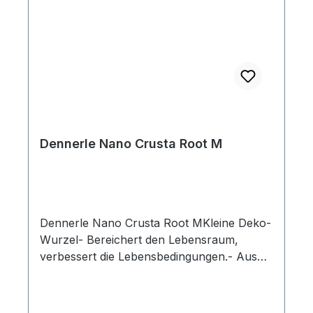
Dennerle Nano Crusta Root M
Dennerle Nano Crusta Root MKleine Deko-
Wurzel- Bereichert den Lebensraum,
verbessert die Lebensbedingungen.- Aus
wasserneutralem Kunststoff - sicher für
Fische, Garnelen, Krebse & Co.- Reduziert
Stress durch Schutz und