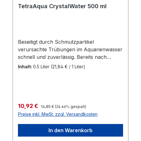
wertvolle Humin- und Fulvosäuren ab.
TetraAqua CrystalWater 500 ml
Beseitigt durch Schmutzpartikel
verursachte Trübungen im Aquarienwasser
schnell und zuverlässig. Bereits nach
wenigen Stunden ist das Aquarienwasser
Inhalt:
0.5 Liter
(21,84 € / 1 Liter)
kristallklar. Beseitigt Trübungen im
Aquarienwasser innerhalb weniger Stunden
Ausgewählte Mineralstoffe entfernen
Schmutzpartikel aller Art auf schonende
Weise Erste Effekte nach 2-3 Stunden
Regulärer Preis:
Verkaufspreis:
10,92 €
14,85 €
(26.46% gespart)
sichtbar Kristallklares Wasser nach 6-12
Preise inkl. MwSt. zzgl. Versandkosten
Stunden Für alle Süßwasseraquarien Nicht
geeignet für Aquarien mit wirbellosen
In den Warenkorb
Tieren (z.B. Schnecken, Garnelen und
andere Krebstiere) Tetra CrystalWater