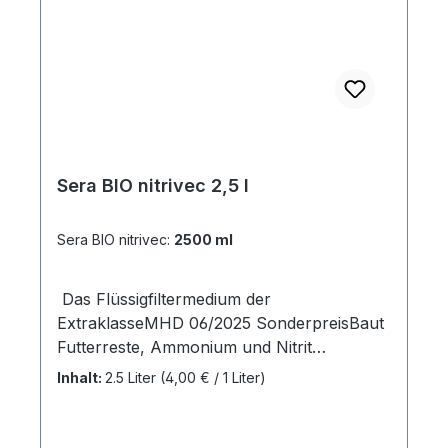
Sera BIO nitrivec 2,5 l
Sera BIO nitrivec:
2500 ml
Das Flüssigfiltermedium der
ExtraklasseMHD 06/2025 SonderpreisBaut
Futterreste, Ammonium und Nitrit
biologisch ab Bietet Siedlungsfläche für
Inhalt:
2.5 Liter
(4,00 € / 1 Liter)
nützliche Reinigungsbakterien Schafft
biologisch aktiven Lebensraum Im
Aquarienwasser entstehen durch