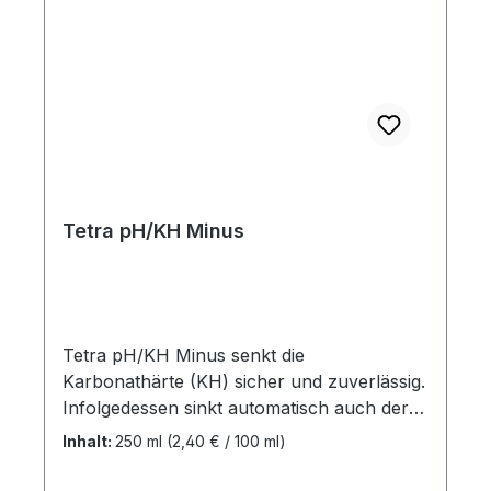
Tetra pH/KH Minus
Tetra pH/KH Minus senkt die
Karbonathärte (KH) sicher und zuverlässig.
Infolgedessen sinkt automatisch auch der
pH-Wert. Das ermöglicht eine einfache und
Inhalt:
250 ml
(2,40 € / 100 ml)
sichere Anpassung der
Wasserbeschaffenheit und die Bedürfnisse