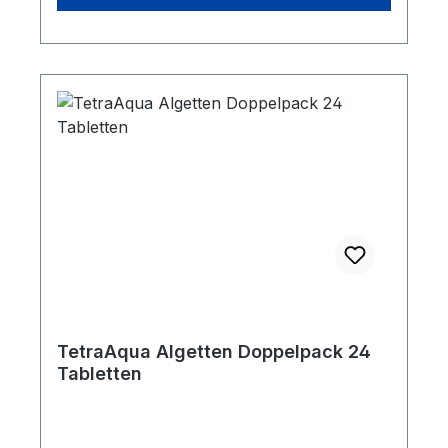
Application: Add tablets directly to the
aquarium and put them in an area with
plenty of water
movement.Dosierungshinweis: Dosierung
Vorbeugung: Alle 4 Wochen 1 Tablette auf
40 L Aquarienwasser geben.Dosierung
Bekämpfung: 1 Tablette auf 20 L
Aquarienwasser geben. Bei Bedarf nach 4
Wochen wiederholen. *
Algenbekämpfungsmittel vorsichtig
verwenden. Vor Gebrauch stets Etikett und
Produktinformationen lesen.
TetraAqua Algetten Doppelpack 24
Tabletten