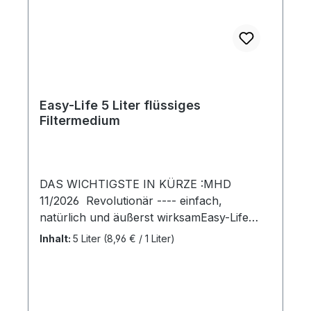
Dosierungshinweis: Anwendung: Vor
Gebrauch gut schütteln. Alle 4 Wochen 5
ml Tetra Vital auf 10 l Aquarienwasser
geben. Bei starker Belastung der Fische
empfehlen wir die doppelte Dosierung.
Easy-Life 5 Liter flüssiges
Filtermedium
DAS WICHTIGSTE IN KÜRZE :MHD
11/2026 Revolutionär ---- einfach,
natürlich und äußerst wirksamEasy-Life
flüssiges Filtermedium (Easy-Life ffm)
Inhalt:
5 Liter
(8,96 € / 1 Liter)
gehört zu einer neuen Produktgeneration
im Bereich Vivaristik. Die
Einsatzmöglichkeiten dieses revolutionären
Produktes sind so umfassend, dass es