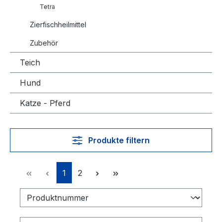
Tetra
Zierfischheilmittel
Zubehör
Teich
Hund
Katze - Pferd
Produkte filtern
Seite
Seite
1
2