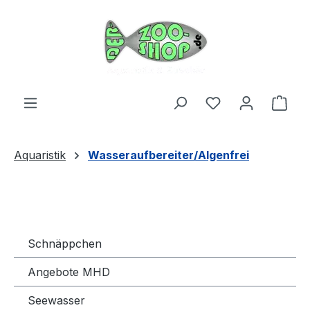
Zum Hauptinhalt springen
Du hast 0 Produ
Ware
Aquaristik
Wasseraufbereiter/Algenfrei
Schnäppchen
Angebote MHD
Seewasser