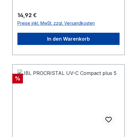
hochreinem Quarzglas wird 92% der in der
Lampe erzeugten UV-C Strahlung an die
Regulärer Preis:
14,92 €
Umgebung abgegeben.Maximale
Preise inkl. MwSt. zzgl. Versandkosten
Betriebsdauer 8.000 Stunden (etwa 1
Jahr), danach muss die Lampe
In den Warenkorb
ausgetauscht werden.Der Leistungsverlust
an UV-C Strahlung während der
Lebensdauer beträgt ca. 20%
Rabatt
%