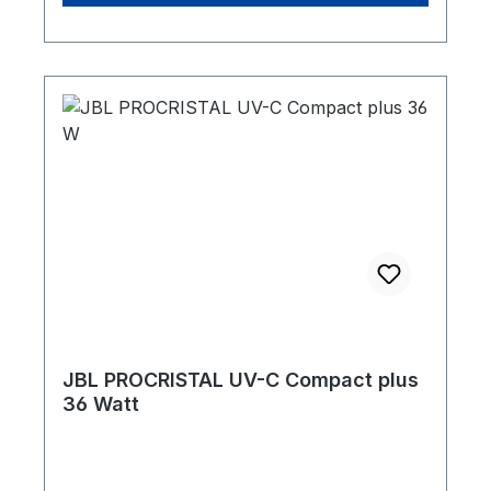
Filter TÜV geprüft, Sicherheitsschalter:
Automatische Abschaltung des UV-C
Brenners bei Öffnung des Gerätes. Stabiles,
UV-beständiges Gehäuse, 2-Glas-Bauweise
Lieferumfang: Komplettes UV-C Gerät, 2 m
Kabel, UV-C Brenner 5 W, Sockel: G23,
Wandhalterung, Schrauben,
Schlauchanschlusstüllen für 12 bis 19 mm
Schläuche. Garantie: 2 (+2 Jahre bei
Registrierung des Produktes) Kristallklares
und gesundes WasserSchlechte
Lichtverhältnisse, Überdüngung oder auch
ein Überschuss an Nährstoffen können
negative Auswirkung auf das
JBL PROCRISTAL UV-C Compact plus
Aquarienwasser haben und Algen fördern.
36 Watt
Schwebealgen führen zu grünen,
Bakterien zu weißlichen Trübungen. Der
JBL Wasserklärer beseitigt Trübungen