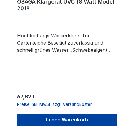
OSAGA Klärgerät UVC 18 Watt Model
auf die Anschlüsse. Neue Erkenntnisse
2019
zeigen, dass Teilentkeimung (Bakterien)
leichter zu bekämpfen ist, als
Trübungsbekämpfung (Algen). Ursache ist
der unterschiedliche Zellaufbau. Daher ist
Hochleistungs-Wasserklärer für
die Reichweite für eine Teilentkeimung
Gartenteiche Beseitigt zuverlässig und
höher, als bei Schwebealgenbekämpfung.
schnell grünes Wasser (Schwebealgen)
Neue elektronische Vorschaltgeräte mit
sowie weißliche Trübungen (Bakterien)
höherem Wirkungsgrad. Enlüftung: Um
durch keimtötende UV-C Strahlung. Wirkt
Luftblasen im Gerät zu vermeiden, sollte
rein physikalisch durch UV-C Licht.
der Wasserklärer bei laufender Pumpe so
Keinerlei schädliche Nebenwirkungen
angehoben werden, dass der
Reduziert die Keimbelastung und senkt das
Wasseranschluss, aus dem das Wasser
Infektionsrisiko. Geräte können durch
Regulärer Preis:
67,82 €
zurückfließt, für ein paar Sekunden nach
Verbindungsstück (JBL ProCristal Connect)
oben gehalten wird. UV-C Leuchtmittel 11
Preise inkl. MwSt. zzgl. Versandkosten
zur Leistungserweiterung miteinander
Watt Durchfluß *) Max. 2.500 l/h
verbunden werden. Langlebigkeit durch
Teichgröße bis 10.000 l Kabel 5 m Druck
In den Warenkorb
Glaskolben, der den Reflektor im Inneren
0,3 bar (30 kPa) Stufenschlauchtülle Ø 25
schützt. Sehr hohe Wirksamkeit durch max.
– 32 – 40 mm Bauart Leuchtmittel PL