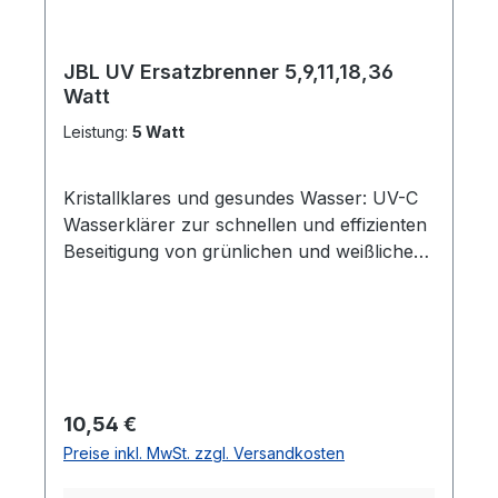
Wasserpumpe anschließen. Durch
enthaltenen 90 ° Winkel kann jede
gewünschte Einbaulage erreicht
JBL UV Ersatzbrenner 5,9,11,18,36
werden.SicherheitDer JBL UV-C
Watt
Wasserklärer ist TÜV geprüft und verfügt
Leistung:
5 Watt
über einen Sicherheitsschalter zur
automatischen Abschaltung beim Öffnen
Kristallklares und gesundes Wasser: UV-C
des Gerätes. Das Gehäuse ist UV-
Wasserklärer zur schnellen und effizienten
beständigen und stabilen Wänden und
Beseitigung von grünlichen und weißlichen
besitzt eine LED Lampe, die anzeigt, ob der
Trübungen in Aquarien Keine Veränderung
UV-C Brenner funktioniert Unterschied
der Wasserwerte, keine Auswirkung auf
zum Vorgängermodel JBL ProCristal UV-C
Reinigungsbakterien im Filter Keimtötende
Compact:Die Funktions-Kontrolleuchte ist
UV-C-Strahlung von 255 nm, senkt
nun an der flachen Seite der Elektroeinheit
Infektionsrisiko Hinweis: UV-C Lampen
angebracht und der Mikroschalter zum
sollten nie mit bloßen Fingern angefasst
automatischen Abschalten des Brenners
Regulärer Preis:
10,54 €
werden, da dies die Lebensdauer der
beim Öffnen des Gehäuses (falls der
Preise inkl. MwSt. zzgl. Versandkosten
Lampe verkürzt Lieferumfang: Ersatzlampe
Stecker nicht gezogen wurde) wurde auf
für JBL AquaCristal UV-C und andere UV-C
einen magnetischen Sicherheitsschalter