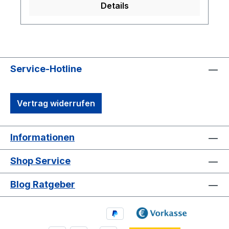
Details
Geräte
umgestellt. Dadurch passen die
Elektroeinheiten der bisherigen Modelle
(Compact) NICHT auf die neuen (Compact
Plus) und ungekehrt. Technische Daten
Leistung Watt: 36 W Höhe: 141 mm Länge:
Service-Hotline
642 mm Breite: 246 mm Spannung: 240 V
Vertrag widerrufen
Informationen
Shop Service
Blog Ratgeber