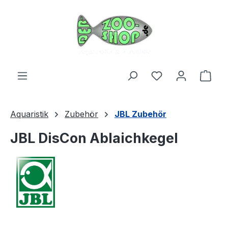
Zum Hauptinhalt springen
Du hast 0 Produ
Ware
Aquaristik
Zubehör
JBL Zubehör
JBL DisCon Ablaichkegel