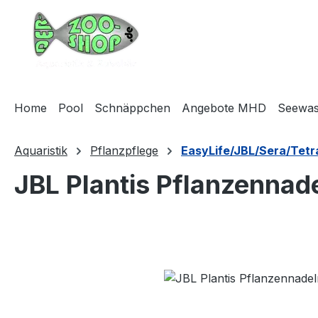
m Hauptinhalt springen
Zur Suche springen
Zur Hauptnavigation springen
Home
Pool
Schnäppchen
Angebote MHD
Seewas
Aquaristik
Pflanzpflege
EasyLife/JBL/Sera/Tetr
JBL Plantis Pflanzennad
Bildergalerie überspringen