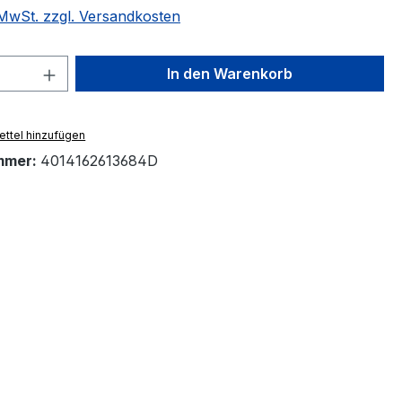
. MwSt. zzgl. Versandkosten
 Anzahl: Gib den gewünschten Wert ein 
In den Warenkorb
ttel hinzufügen
mmer:
4014162613684D