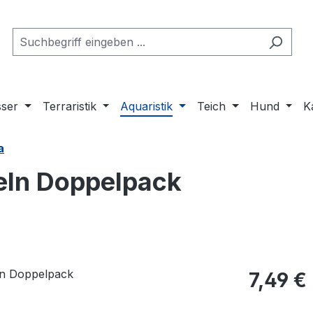
ser
Terraristik
Aquaristik
Teich
Hund
K
a
eln Doppelpack
Regulärer Pr
7,49 €