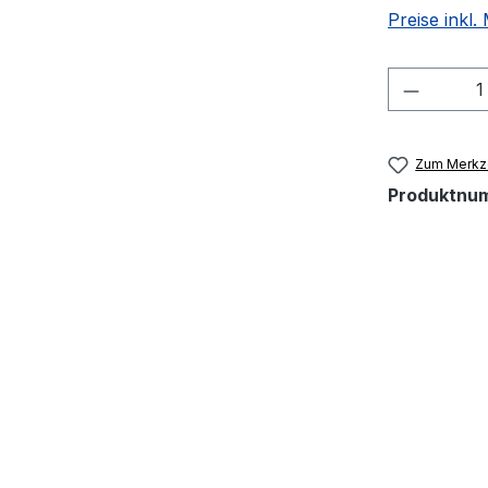
Preise inkl
Produkt
Zum Merkze
Produktnu