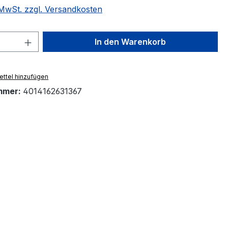
. MwSt. zzgl. Versandkosten
 Anzahl: Gib den gewünschten Wert ein 
In den Warenkorb
ttel hinzufügen
mmer:
4014162631367