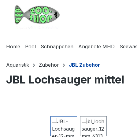
m Hauptinhalt springen
Zur Suche springen
Zur Hauptnavigation springen
Home
Pool
Schnäppchen
Angebote MHD
Seewas
Aquaristik
Zubehör
JBL Zubehör
JBL Lochsauger mittel
Bildergalerie überspringen