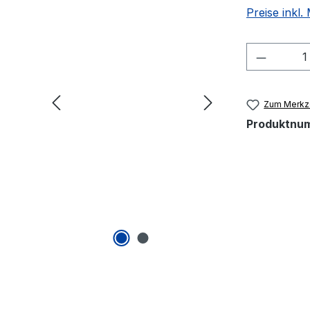
Preise inkl
Produkt
Zum Merkze
Produktnu