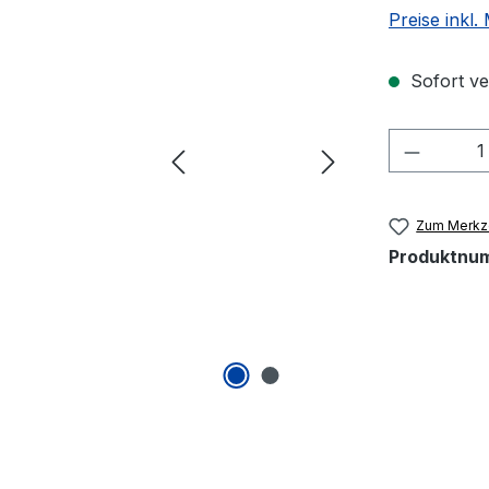
Preise inkl
Sofort ver
Produkt
Zum Merkze
Produktnu