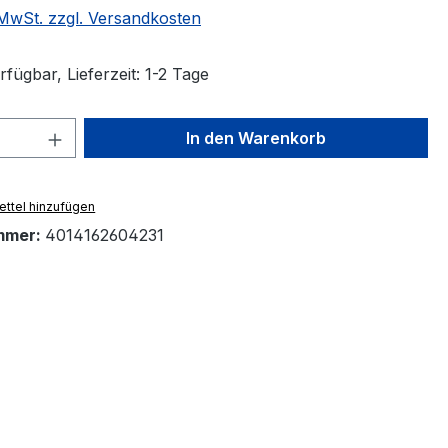
. MwSt. zzgl. Versandkosten
fügbar, Lieferzeit: 1-2 Tage
 Anzahl: Gib den gewünschten Wert ein 
In den Warenkorb
ttel hinzufügen
mmer:
4014162604231