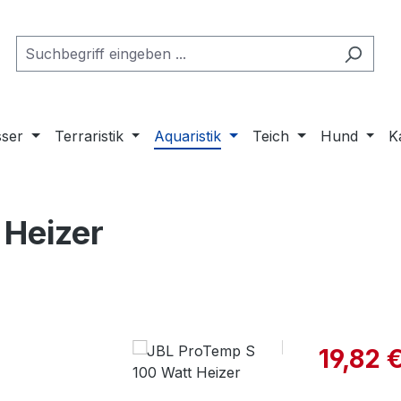
ser
Terraristik
Aquaristik
Teich
Hund
K
 Heizer
Verkaufspre
19,82 