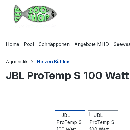
m Hauptinhalt springen
Zur Suche springen
Zur Hauptnavigation springen
Home
Pool
Schnäppchen
Angebote MHD
Seewas
Aquaristik
Heizen Kühlen
JBL ProTemp S 100 Watt
Bildergalerie überspringen